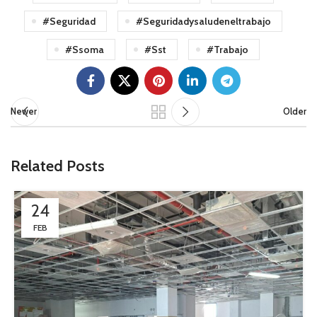
#seguridad
#seguridadysaludeneltrabajo
#ssoma
#sst
#trabajo
Newer
Older
Related Posts
24
FEB