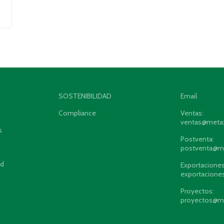
SOSTENIBILIDAD
Email
Compliance
Ventas:
ventas@meta
s
Postventa:
postventa@m
ad
Exportaciones
exportacion
Proyectos:
proyectos@m