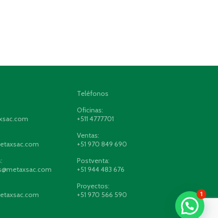
Teléfonos
Oficinas:
xsac.com
+511 4777701
Ventas:
etaxsac.com
+51 970 849 690
:
Postventa:
es@metaxsac.com
+51 944 483 676
Proyectos:
etaxsac.com
+51 970 566 590
1