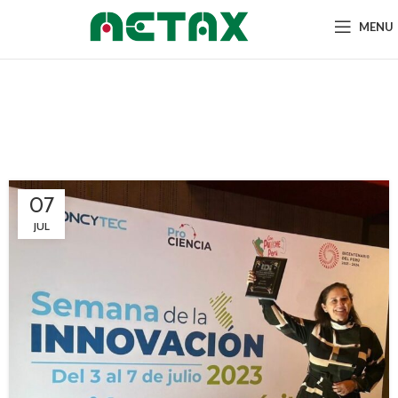
MENU
Tag Archives:
mobiliariomedico
07
JUL