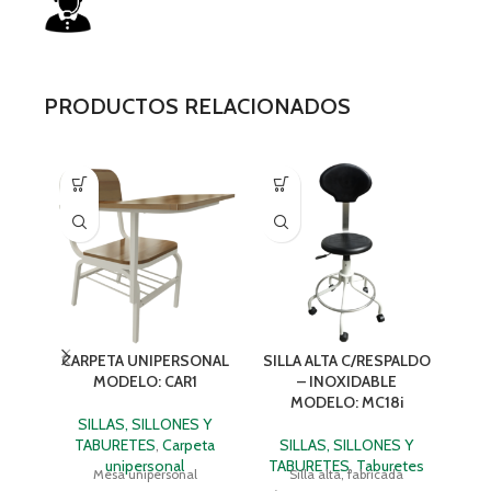
PRODUCTOS RELACIONADOS
CARPETA UNIPERSONAL
SILLA ALTA C/RESPALDO
S
MODELO: CAR1
– INOXIDABLE
A
MODELO: MC18i
SILLAS, SILLONES Y
TABURETES
,
Carpeta
SILLAS, SILLONES Y
S
unipersonal
TABURETES
,
Taburetes
Mesa unipersonal
Silla alta, fabricada