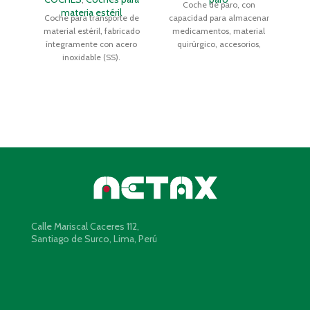
Coche de paro, con
Coc
materia estéril
Coche para transporte de
capacidad para almacenar
material estéril, fabricado
medicamentos, material
íntegramente con acero
quirúrgico, accesorios,
inoxidable (SS).
desfibrilador y aspirador de
secreciones.
Calle Mariscal Caceres 112,
Santiago de Surco, Lima, Perú