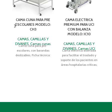
CAMA CUNA PARA PRE
CAMA ELECTRICA
CA
ESCOLARES MODELO:
PREMIUM PARA UCI
CO
CH3
CON BALANZA
MODELO: IC10
CAMAS, CAMILLAS Y
C
DIVANES
,
Camas cunas
CAMAS, CAMILLAS Y
Cama cuna para pre-
DIVANES
,
Camas UCI
escolares, con barandas
Cama eléctrica diseñada
Ca
deslizables. Ficha técnica:
para facilitar el traslado y
hosp
soporte de los pacientes en
áreas hospitalarias críticas,
UVI, UCI, UCIN. Cuenta